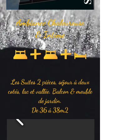
Ambiance Chaleureuse
& Intime
Les Suites 2 pièces, séjour à deux
cotés, lac et vallée. Balcon & meuble
de jardin.
De 36 à 38m2