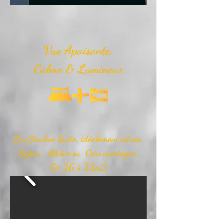
Vue Apaisante,
Calme & Lumineux
Les Studios Suite, idéalement situés.
Séjour , Alcôve ou
Coin montagne,
De 26 à 32m2