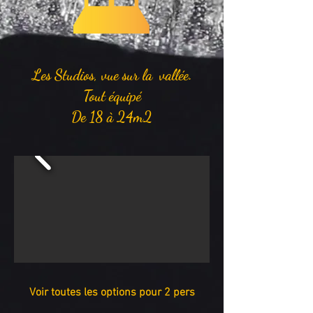
Les Studios, vue sur la vallée.
Tout équipé
De 18 à 24m2
Voir toutes les options pour 2 pers