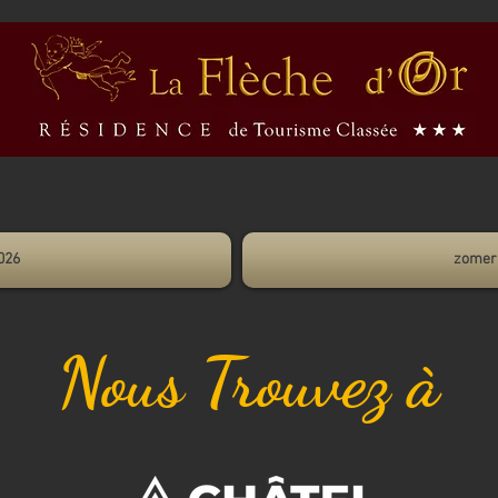
026
zomer
Nous Trouvez à