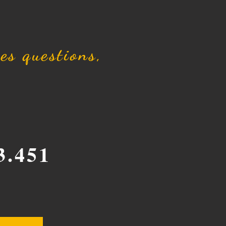
tes questions,
3.451